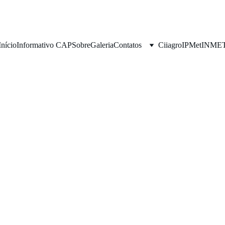
Início
Informativo CAP
Sobre
Galeria
Contatos
Ciiagro
IPMet
INME
6/10/2025