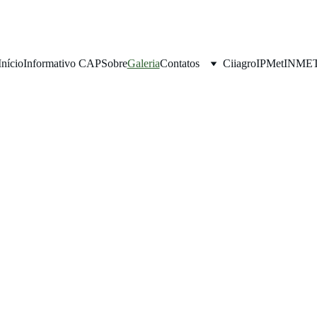
Início
Informativo CAP
Sobre
Galeria
Contatos
Ciiagro
IPMet
INME
GALERIA - MATRIZ