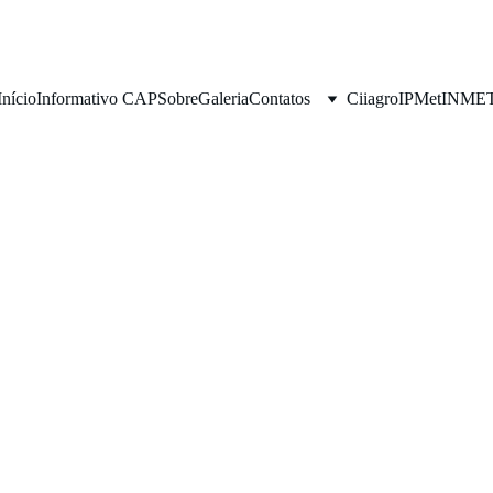
Início
Informativo CAP
Sobre
Galeria
Contatos
Ciiagro
IPMet
INME
Hand S