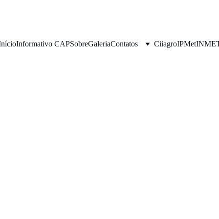
Início
Informativo CAP
Sobre
Galeria
Contatos
Ciiagro
IPMet
INME
Handm