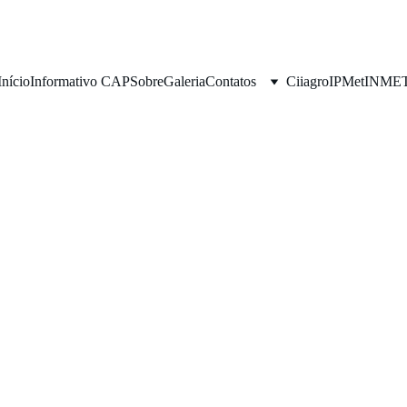
Início
Informativo CAP
Sobre
Galeria
Contatos
Ciiagro
IPMet
INME
2/13/2025